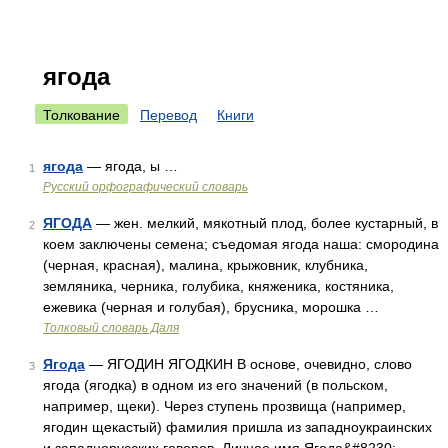
ягода
Толкование
Перевод
Книги
ягода
— ягода, ы …
1
Русский орфографический словарь
ЯГОДА
— жен. мелкий, мякотный плод, более кустарный, в
2
коем заключены семена; съедомая ягода наша: смородина
(черная, красная), малина, крыжовник, клубника,
земляника, черника, голубика, княженика, костяника,
ежевика (черная и голубая), брусника, морошка …
Толковый словарь Даля
Ягода
— ЯГОДИН ЯГОДКИН В основе, очевидно, слово
3
ягода (ягодка) в одном из его значений (в польском,
например, щеки). Через ступень прозвища (например,
ягодин щекастый) фамилия пришла из западноукраинских