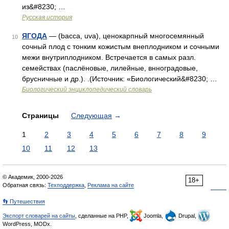
из&#8230; …
Русская история
ЯГОДА
— (bacca, uva), ценокарпный многосемянный
10
сочный плод с тонким кожистым внеплодником и сочными
межи внутриплодником. Встречается в самых разл.
семействах (паслёновые, лилейные, внноградовые,
брусничные и др.). .(Источник: «Биологический&#8230; …
Биологический энциклопедический словарь
Страницы
Следующая
→
1
2
3
4
5
6
7
8
9
10
11
12
13
© Академик, 2000-2026
18+
Обратная связь:
Техподдержка
,
Реклама на сайте
👣 Путешествия
Экспорт словарей на сайты
, сделанные на PHP,
Joomla,
Drupal,
WordPress, MODx.