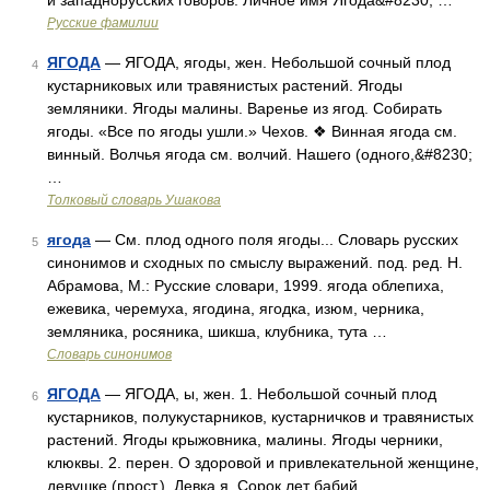
и западнорусских говоров. Личное имя Ягода&#8230; …
Русские фамилии
ЯГОДА
— ЯГОДА, ягоды, жен. Небольшой сочный плод
4
кустарниковых или травянистых растений. Ягоды
земляники. Ягоды малины. Варенье из ягод. Собирать
ягоды. «Все по ягоды ушли.» Чехов. ❖ Винная ягода см.
винный. Волчья ягода см. волчий. Нашего (одного,&#8230;
…
Толковый словарь Ушакова
ягода
— См. плод одного поля ягоды... Словарь русских
5
синонимов и сходных по смыслу выражений. под. ред. Н.
Абрамова, М.: Русские словари, 1999. ягода облепиха,
ежевика, черемуха, ягодина, ягодка, изюм, черника,
земляника, росяника, шикша, клубника, тута …
Словарь синонимов
ЯГОДА
— ЯГОДА, ы, жен. 1. Небольшой сочный плод
6
кустарников, полукустарников, кустарничков и травянистых
растений. Ягоды крыжовника, малины. Ягоды черники,
клюквы. 2. перен. О здоровой и привлекательной женщине,
девушке (прост.). Девка я. Сорок лет бабий …