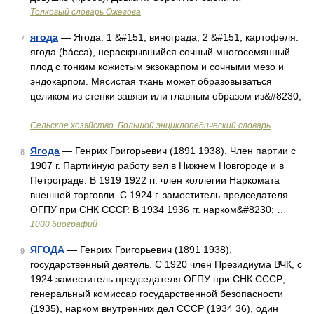
Толковый словарь Ожегова
ягода
— Ягода: 1 &#151; винограда; 2 &#151; картофеля.
7
ягода (bácca), нераскрывшийся сочный многосемянный
плод с тонким кожистым экзокарпом и сочными мезо и
эндокарпом. Мясистая ткань может образовываться
целиком из стенки завязи или главным образом из&#8230;
…
Сельское хозяйство. Большой энциклопедический словарь
Ягода
— Генрих Григорьевич (1891 1938). Член партии с
8
1907 г. Партийную работу вел в Нижнем Новгороде и в
Петрограде. В 1919 1922 гг. член коллегии Наркомата
внешней торговли. С 1924 г. заместитель председателя
ОГПУ при СНК СССР. В 1934 1936 гг. нарком&#8230; …
1000 биографий
ЯГОДА
— Генрих Григорьевич (1891 1938),
9
государственный деятель. С 1920 член Президиума ВЧК, с
1924 заместитель председателя ОГПУ при СНК СССР;
генеральный комиссар государственной безопасности
(1935), нарком внутренних дел СССР (1934 36), один